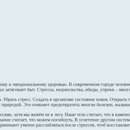
му и эмоциональному здоровью. В современном городе человек 
и затягивает быт. Стрессы, недовольства, обиды, упреки – мно
 Убрать стресс. Создать в организме состояние покоя. Открыть
 природой. Это поможет предотвратить многие болезни, вызыва
сами, хотя мы живём не в лесу. Наше тело считает, что в каменн
нание считает, что можем погибнуть. В угнетение другим систе
рачивают умение расслабляться после стрессов, чтоб восстанови