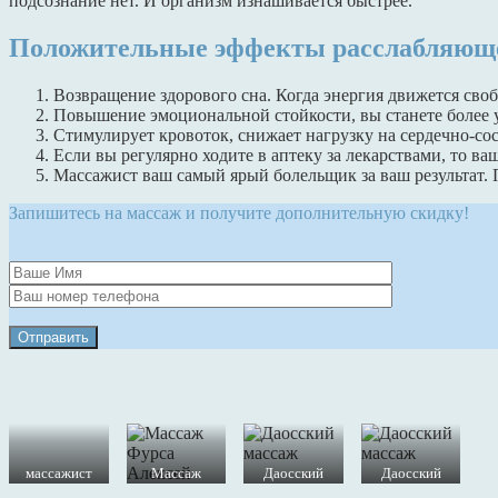
подсознание нет. И организм изнашивается быстрее.
Положительные эффекты расслабляюще
Возвращение здорового сна. Когда энергия движется своб
Повышение эмоциональной стойкости, вы станете более 
Стимулирует кровоток, снижает нагрузку на сердечно-со
Если вы регулярно ходите в аптеку за лекарствами, то в
Массажист ваш самый ярый болельщик за ваш результат. П
Запишитесь на массаж и получите дополнительную скидку!
Отправить
массажист
Массаж
Даосский
Даосский
Фурса
массаж
массаж