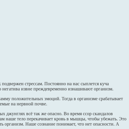
подвержен стрессам. Постоянно на нас сыплется куча
го негатива извне преждевременно изнашивают организм.
 гамму положительных эмоций. Тогда в организме срабатывает
емые на нервной почве.
ых джунглях всё так же опасно. Во время ссор скандалов
мам наше тело перекачивает кровь в мышцы, чтобы убежать. Это
ть организм. Наше сознание понимает, что нет опасности. А