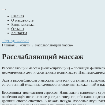
Главная
О массажисте
Виды массажа
Отзывы
Контакты
+7(918)132-56-55
Главная
/
Услуги
/
Расслабляющий массаж
Расслабляющий массаж
Расслабляющий массаж (Релаксирующий) – посвящён физическо
неоконченных дел, и спонтанных новых задач. Нас периодическ
Задача расслабляющего массажа привести организм в гармонию.
естественный механизм самовосстановления, заложенный в нас
Бессонница- последствия стрессов. Наша жизнь наполнена стрес
особенно идёт интенсивное растрата энергии, ибо наше подсоз
древний способ спастись. А бежать некуда. Взрослые люди раст