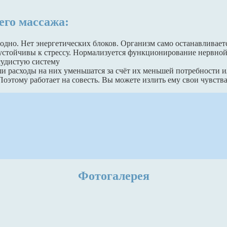
го массажа:
одно. Нет энергетических блоков. Организм само останавливаетс
устойчивы к стрессу. Нормализуется функционирование нервной
судистую систему
аши расходы на них уменьшатся за счёт их меньшей потребности 
оэтому работает на совесть. Вы можете излить ему свои чувства
Фотогалерея